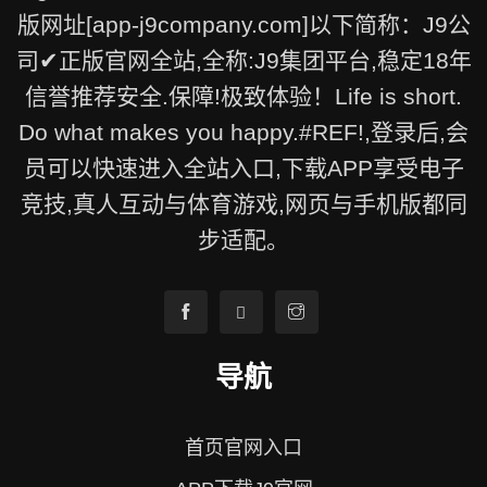
版网址[app-j9company.com]以下简称：J9公
司✔正版官网全站,全称:J9集团平台,稳定18年
信誉推荐安全.保障!极致体验！Life is short.
Do what makes you happy.#REF!,登录后,会
员可以快速进入全站入口,下载APP享受电子
竞技,真人互动与体育游戏,网页与手机版都同
步适配。
导航
首页官网入口