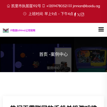
凯里市执居崖192号
+13594780521
jinnian@baidu.ag
上班时间: 早上9点 - 下午4点
首页
-
案例中心