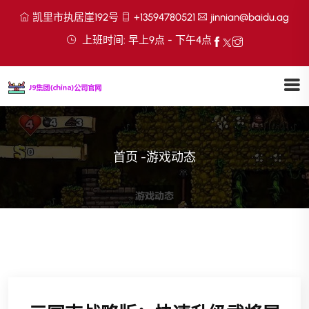
凯里市执居崖192号
+13594780521
jinnian@baidu.ag
上班时间: 早上9点 - 下午4点
首页
-
游戏动态