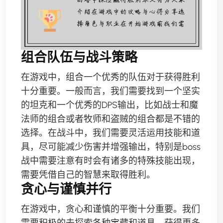
组合队伍与战斗策略
在游戏中，组合一个优秀的队伍对于获得胜利
十分重要。一般而言，我们需要找到一个坚实
的坦克和一个优秀的DPS输出，比如战士和魔
法师的组合或者牧师和盗贼的组合都是不错的
选择。在战斗中，我们需要灵活运用技能和道
具，尽可能减少伤害并增强输出，特别是boss
战中需要注意有时会有诸多的特殊技能出现，
需要凭借自己的智慧来取得胜利。
贪心与谨慎并行
在游戏中，贪心和谨慎的平衡十分重要。我们
需要积极的去探索各种宝藏和道具，获得更多