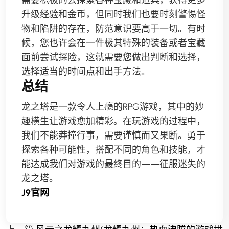
升级经验和金币，但同时我们也要时刻警惕怪
物和陷阱的存在，防范意识要高于一切。有时
候，您也许会在一件极其特殊的装备或者宝藏
面前尝试探险，这就需要您做出判断和选择，
选择适当的时间点和出手方法。
总结
龙之塔是一款令人上瘾的RPG游戏，其中的妙
趣横生让游戏愈加精彩。在玩游戏的过程中，
我们不能莽撞行事，需要谨慎而又果断。勇于
探索各种可能性，搭配不同的角色和技能，才
能达成我们对游戏的最终目的——征服迷失的
龙之塔。
J9官网