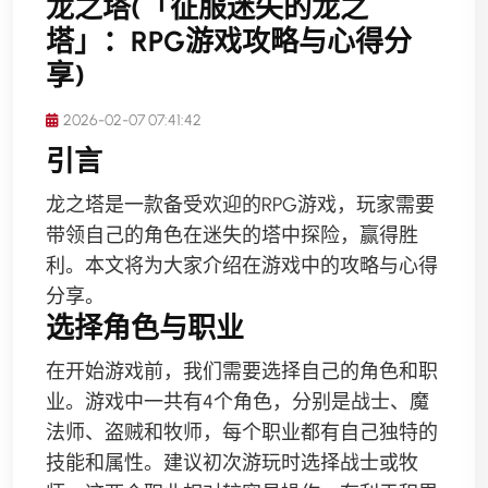
龙之塔(「征服迷失的龙之
塔」：RPG游戏攻略与心得分
享)
2026-02-07 07:41:42
引言
龙之塔是一款备受欢迎的RPG游戏，玩家需要
带领自己的角色在迷失的塔中探险，赢得胜
利。本文将为大家介绍在游戏中的攻略与心得
分享。
选择角色与职业
在开始游戏前，我们需要选择自己的角色和职
业。游戏中一共有4个角色，分别是战士、魔
法师、盗贼和牧师，每个职业都有自己独特的
技能和属性。建议初次游玩时选择战士或牧