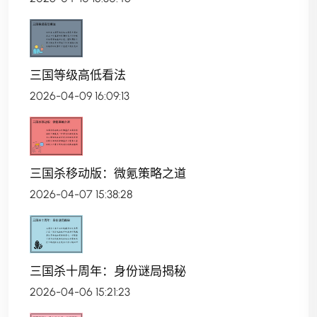
三国等级高低看法
2026-04-09 16:09:13
三国杀移动版：微氪策略之道
2026-04-07 15:38:28
三国杀十周年：身份谜局揭秘
2026-04-06 15:21:23