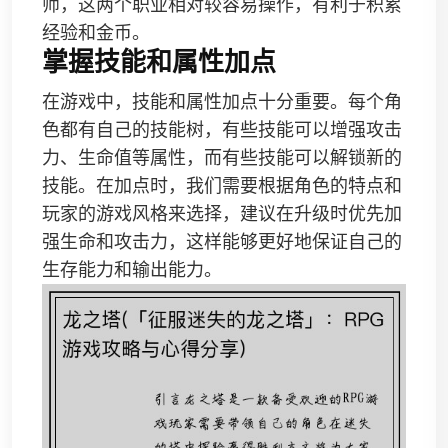
师，这两个职业相对较容易操作，有利于积累
经验和金币。
掌握技能和属性加点
在游戏中，技能和属性加点十分重要。每个角
色都有自己的技能树，有些技能可以增强攻击
力、生命值等属性，而有些技能可以解锁新的
技能。在加点时，我们需要根据角色的特点和
玩家的游戏风格来选择，建议在升级时优先加
强生命和攻击力，这样能够更好地保证自己的
生存能力和输出能力。