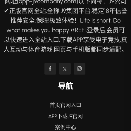
网址[app-j9company.com]以下简称：J9公司
✔正版官网全站,全称:J9集团平台,稳定18年信誉
推荐安全.保障!极致体验！Life is short. Do
what makes you happy.#REF!,登录后,会员可
以快速进入全站入口,下载APP享受电子竞技,真
人互动与体育游戏,网页与手机版都同步适配。
导航
首页官网入口
APP下载J9官网
案例中心