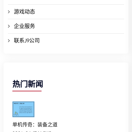
游戏动态
企业服务
联系J9公司
热门新闻
单机传奇：装备之道