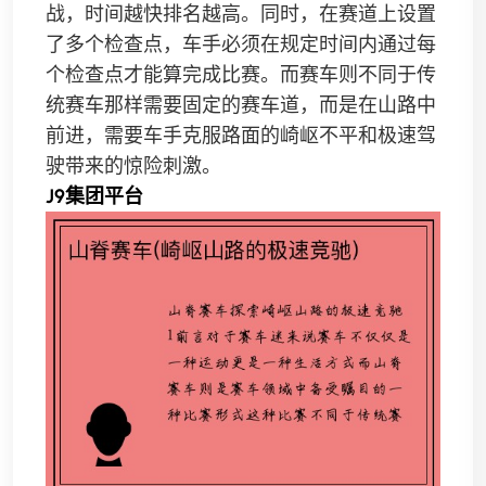
战，时间越快排名越高。同时，在赛道上设置
了多个检查点，车手必须在规定时间内通过每
个检查点才能算完成比赛。而赛车则不同于传
统赛车那样需要固定的赛车道，而是在山路中
前进，需要车手克服路面的崎岖不平和极速驾
驶带来的惊险刺激。
J9集团平台