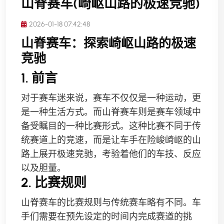
山脊赛车(崎岖山路的极速竞驰)
2026-01-18 07:42:48
山脊赛车：探索崎岖山路的极速
竞驰
1. 前言
对于赛车迷来说，赛车不仅仅是一种运动，更
是一种生活方式。而山脊赛车则是赛车领域中
备受瞩目的一种比赛形式。这种比赛不同于传
统赛道上的竞速，而是让车手在险峻崎岖的山
路上展开极速竞驰，考验着他们的车技、反应
以及胆量。
2. 比赛规则
山脊赛车的比赛规则与传统赛车略有不同。车
手们需要在预先设定的时间内完成赛道的挑