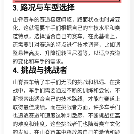
3. 路况与车型选择
山脊赛车的赛道极度崎岖，路面状态也时常变
化，这就需要车手们根据自己的车技水平和赛
道特点，选择适合自己的赛车。在此基础上，
还需要针对赛道的特点进行技术调整，比如调
整悬挂高度、升降扭转阻尼器等，以适应赛道
的变化和车手的需求。
4. 挑战与挑战者
山脊赛车给了车手们无限的挑战和机遇。在挑
战中，车手们需要通过不断的训练和尝试，不
断摸索出适合自己的技术路线，才能在赛道上
取得最佳成绩。而在挑战者方面，许多车手们
也追逐赛道和速度这种刺激感，不断挑战更高
的难度和速度，这些挑战者们也随着赛车文化
的发展，在山脊赛车中释放着自己的激情和能